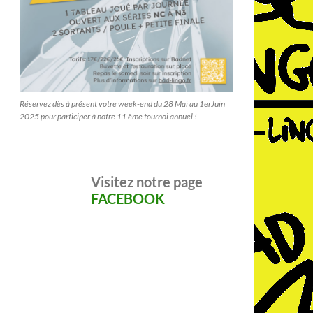
Réservez dès à présent votre week-end du 28 Mai au 1erJuin
2025 pour participer à notre 11 ème tournoi annuel !
Visitez notre page
FACEBOOK