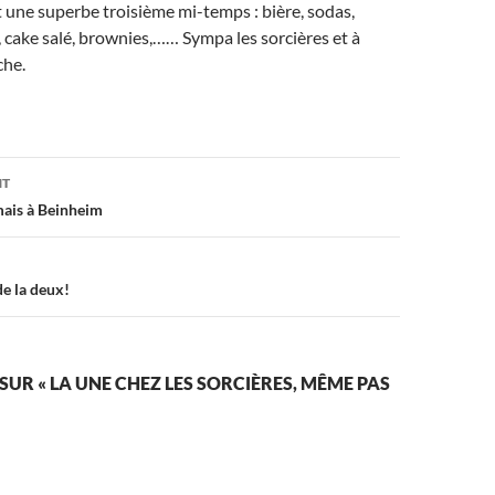
rt une superbe troisième mi-temps : bière, sodas,
 cake salé, brownies,…… Sympa les sorcières et à
che.
on
NT
mais à Beinheim
de la deux!
SUR « LA UNE CHEZ LES SORCIÈRES, MÊME PAS