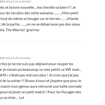
RE 2012 À 16 H 40 MIN
ble, et bonne nouvelle…ma cheville va bien!!!! Je
sur les terrains dès cette semaine……….Mon petit
a tout de même se bouger sur le terrain……..Mamie
 de la partie……..on ne se débarrasse pas des vieux
la. The Warrior’ gran’ma
RE 2012 À 20 H 03 MIN
 fois je ne me suis pas déplacé pour couper les
ar je n’avais pa beaucoup vu mes petits ce WE mais ,
 SMS » c’était pas mal non plus ! Je crois que j’ai pas
el de la soirée !!! Bravo à tous et j’espère que pour le
 match mon genou aura retrouvé une taille normale
 pourrai jouer un petit match ! Pour les flocages des
ça va chier… Lol