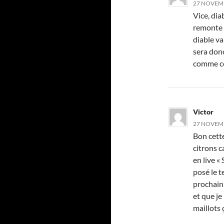
27 NOVEMB
Vice, dia
remonte 
diable v
sera donc
comme ce
Victor
27 NOVEMB
Bon cette
citrons c
en live «
posé le t
prochain
et que je
maillots 