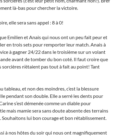
s sorcières (c’est leur petit nom, charmant non?). Bref
ement là-bas pour chercher la victoire.
ire, elle sera sans appel : 8 à 0!
 que Emilien et Anais qui nous ont un peu fait peur et
ller en trois sets pour remporter leur match. Anais à
ice à gagner 24/22 dans le troisième sur un volant
 bande avant de tomber du bon coté. Il faut croire que
s sorcières n’étaient pas tout à fait au point! Tant
u tableau, et non des moindres, c’est la blessure
ille pendant son double. Elle a serré les dents pour
t Carine s’est démenée comme un diable pour
tie mais mamie sera sans doute absente des terrains
e. Souhaitons lui bon courage et bon rétablissement.
si à nos hôtes du soir qui nous ont magnifiquement