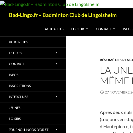
Aller
au
Recherche
Bad-Lingo.fr – Badminton Club de Lingolsheim
contenu
ACTUALITÉS
LE CLUB
CONTACT
INFOS
ACTUALITÉS
LE CLUB
RÉSUMÉ DES RENC
CONTACT
LA UNE
INFOS
MÊME P
INSCRIPTIONS
27 NOVEMBRE 2
INTERCLUBS
JEUNES
Après deux nuls
(toujours en sta
LOISIRS
d’Hautepierre, 
TOURNOI LINGOS D’OR ET