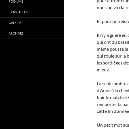
pour affronter le
PODIUMS
nous on va clair
LIENS UTILES
Et pour une victo
GALERIE
ARCHIVES
Il n’y a guère eu
qui ont du batai
même poussé le v
qui roule sur la
les sortilèges de
mieux.
La seule ombre a
d’Anne à la chev
finir le match e
remporter la par
cette fin d’anné
Un petit mot aus