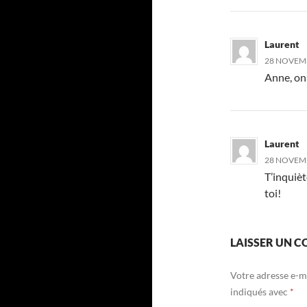
Laurent
28 NOVEMB
Anne, on 
Laurent
28 NOVEMB
T’inquièt
toi!
LAISSER UN 
Votre adresse e-ma
indiqués avec
*