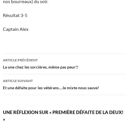
nos bourreaux) du soir.
Résultat 3-5
Captain Alex
Navigation
ARTICLE PRÉCÉDENT
des
La une chez les sorcières, même pas peur!!
articles
ARTICLE SUIVANT
Et une défaite pour les vétérans….le mixte nous sauve!
UNE RÉFLEXION SUR « PREMIÈRE DÉFAITE DE LA DEUX!
»