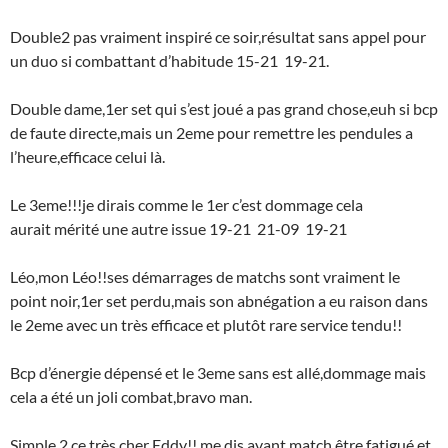
Double2 pas vraiment inspiré ce soir,résultat sans appel pour
un duo si combattant d’habitude 15-21 19-21.
Double dame,1er set qui s’est joué a pas grand chose,euh si bcp
de faute directe,mais un 2eme pour remettre les pendules a
l’heure,efficace celui là.
Le 3eme!!!je dirais comme le 1er c’est dommage cela
aurait mérité une autre issue 19-21 21-09 19-21
Léo,mon Léo!!ses démarrages de matchs sont vraiment le
point noir,1er set perdu,mais son abnégation a eu raison dans
le 2eme avec un très efficace et plutôt rare service tendu!!
Bcp d’énergie dépensé et le 3eme sans est allé,dommage mais
cela a été un joli combat,bravo man.
Simple 2,ce très cher Eddy!! me dis avant match être fatigué et